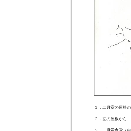
１．二月堂の屋根の
２．左の屋根から、
３．二月堂食堂（中