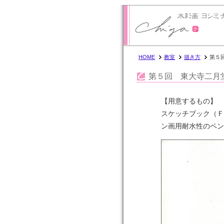
ヨシミチガ OFFICIAL SITE
HOME
教室
描き方
第５
第５回 東大寺二月
【用意するもの】
スケッチブック（Ｆ
ン画用耐水性のペン（