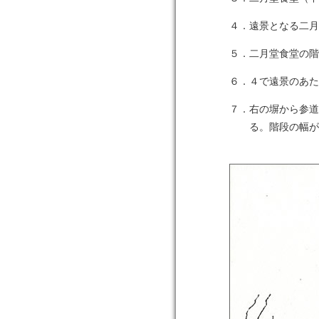
４．遠景となる二月
５．二月堂食堂の階
６．４で遠景のあた
７．右の塀から参道
る。階段の幅が