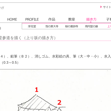
サイ
ホーム
PROFILE
作品
教室
描き方
子育
回
浮見堂
雪の東大寺
桜の薬師寺
南円堂
上り
堂参道を描く（上り坂の描き方）
４）、鉛筆（Ｂ２）、消しゴム、水彩絵の具、筆（大・中・小）、水入
0.3～0.5）